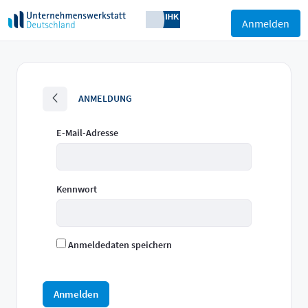
Zum Hauptinhalt springen
Anmelden
Unternehmerische Zukunft gestal
ANMELDUNG
Anmeldung
E-Mail-Adresse
Kennwort
Anmeldedaten speichern
Anmelden